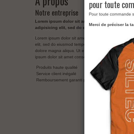
A propos
pour toute co
Notre entreprise
Pour toute commande su
Lorem ipsum dolor sit amet conse ctetur
Merci de préciser la 
adipisicing elit, sed do eiusmod tempor incididu
Lorem ipsum dolor sit amet conse ctetur adipisicing
elit, sed do eiusmod tempor incididunt ut labore et
dolore magna aliqua. Ut enim ad minim veniam. Lo
ipsum dolor sit amet conse ctetur adipisicing elit.
Produits haute qualité
Service client inégalé
Remboursement garanti pendant 30 jours