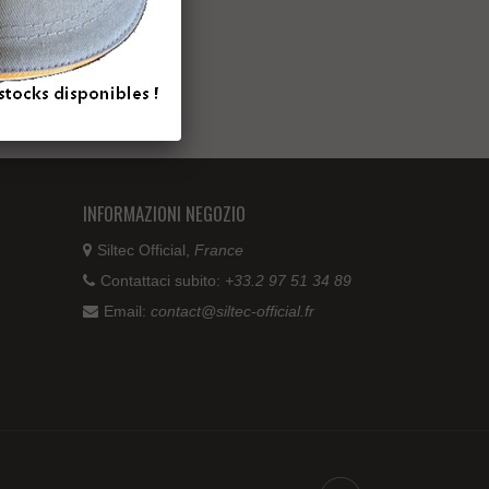
INFORMAZIONI NEGOZIO
Siltec Official,
France
Contattaci subito:
+33.2 97 51 34 89
Email:
contact@siltec-official.fr