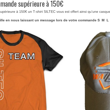
mmande supérieure à 150€
Notre équipe
T
périeure à 150€ un T-shirt SILTEC vous est offert ainsi qu'une casq
“
Lo
taille en nous laissant un message lors de votre commande
S M L
n.
eli
do
Lo
rem
“
Ex
in 
Lo
eli
adi
Ip
Lorem set sint occaecat cupidatat non