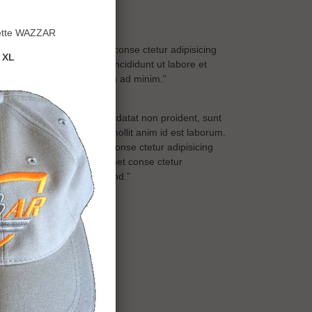
émoignages
uette WAZZAR
rem ipsum dolor sit amet conse ctetur adipisicing
 XL
t, sed do eiusmod tempor incididunt ut labore et
lore magna aliqua. Ut enim ad minim.
”
rem ipsum dolor sit
cepteur sint occaecat cupidatat non proident, sunt
culpa qui officia deserunt mollit anim id est laborum.
rem ipsum dolor sit amet conse ctetur adipisicing
t. Lorem ipsum dolor sit amet conse ctetur
pisicing elit, sed do eiusmod.
”
sum dolor sit